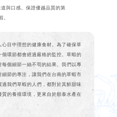
味道與口感。保證優越品質的第
蝦。
人心目中理想的健康食材。為了確保草
一個環節都會經過嚴格的監控。草蝦的
對每個細節一絲不苟的結果。我們以專
對細節的專注，讓我們在台南的草蝦市
買過我們草蝦的人們，都對於其鮮甜味
優質的養殖環境，更來自於順泰水產在