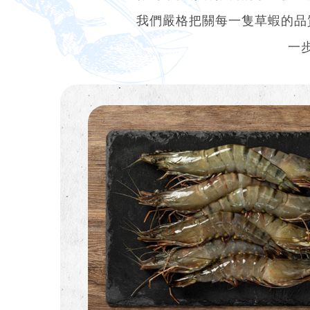
我們嚴格把關每一隻草蝦的品
一