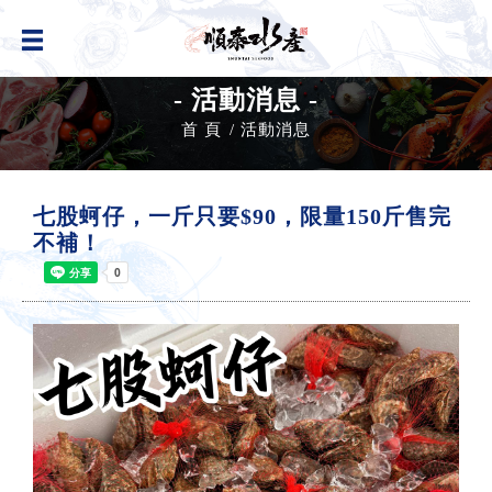
- 活動消息 -
首 頁
活動消息
七股蚵仔，一斤只要$90，限量150斤售完
不補！