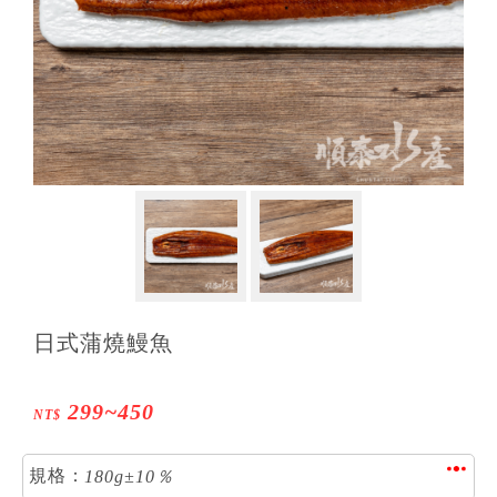
日式蒲燒鰻魚
299~450
NT$
規格：
1
8
0
g
±
1
0
％