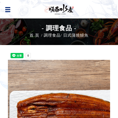
- 調理食品 -
首 頁
調理食品
日式蒲燒鰻魚