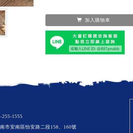
加入購物車
-255-1555
南市安南區怡安路二段158、160號