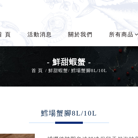
首 頁
活動消息
關於我們
所有商品
- 鮮甜蝦蟹 -
首 頁
鮮甜蝦蟹
鱈場蟹腳8L/10L
鱈場蟹腳8L/10L