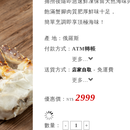
捕撈後隨即急速鮮凍保留天然海味
飽滿蟹腳肉質肥厚鮮味十足，
簡單烹調即享頂極海味！
產 地：俄羅斯
付款方式：
ATM轉帳
更多...
送貨方式：
- 免運費
店家自取
更多...
2999
優惠價：
NT$
重量：
2.0~2.2kg/副
1.5~1.8kg
數量：