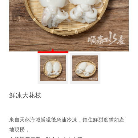
鮮凍大花枝
來自天然海域捕獲後急速冷凍，鎖住鮮甜度猶如產
地現撈，