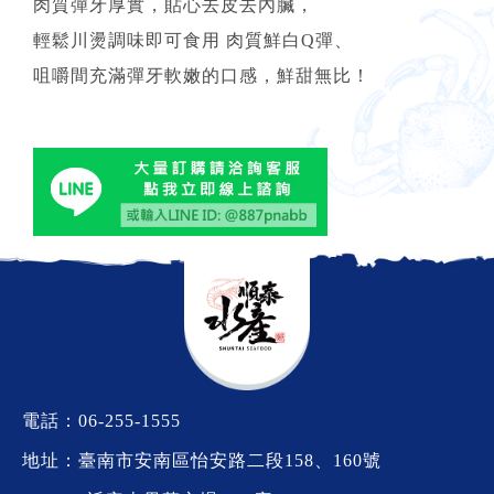
肉質彈牙厚實，貼心去皮去內臟，
輕鬆川燙調味即可食用 肉質鮮白Q彈、
咀嚼間充滿彈牙軟嫩的口感，鮮甜無比！
電話：
06-255-1555
地址：臺南市安南區怡安路二段158、160號