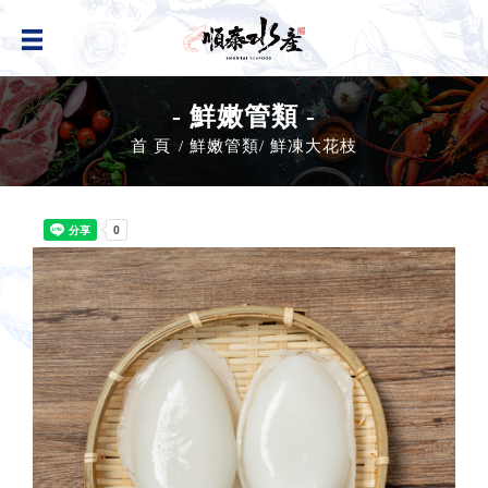
- 鮮嫩管類 -
首 頁
鮮嫩管類
鮮凍大花枝