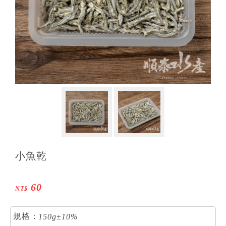
小魚乾
60
NT$
規格：
1
5
0
g
±
1
0
%