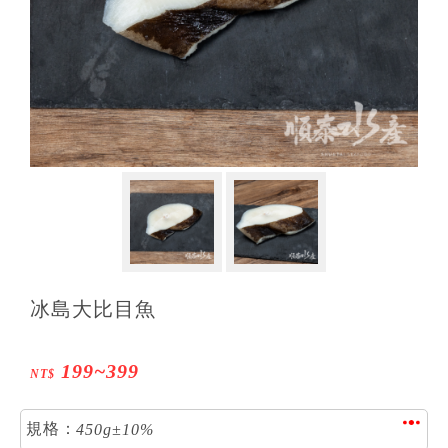
冰島大比目魚
199~399
NT$
規格：
4
5
0
g
±
1
0
%