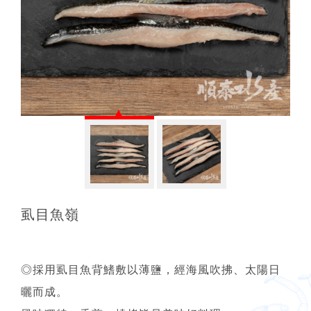
虱目魚嶺
◎採用虱目魚背鰭敷以薄鹽，經海風吹拂、太陽日
曬而成。