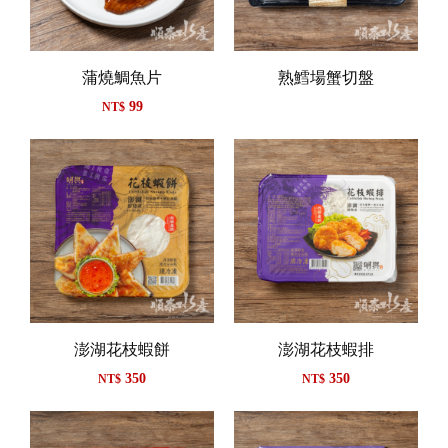
蒲燒鯛魚片
熟鱈場蟹切盤
99
NT$
澎湖花枝蝦餅
澎湖花枝蝦排
350
350
NT$
NT$