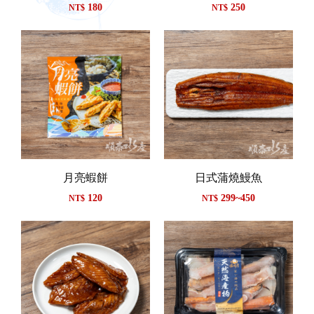
180
250
NT$
NT$
月亮蝦餅
日式蒲燒鰻魚
120
299~450
NT$
NT$