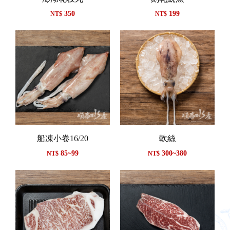
350
199
NT$
NT$
船凍小卷16/20
軟絲
85~99
300~380
NT$
NT$