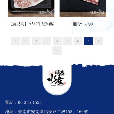
【鹿兒島】A5和牛紐約客
無骨牛小排
<
1
2
3
4
5
6
7
8
>
電話：
06-255-1555
地址：臺南市安南區怡安路二段158、160號